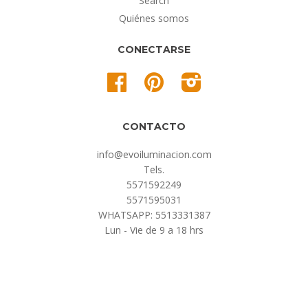
Search
Quiénes somos
CONECTARSE
Facebook
Pinterest
Instagram
CONTACTO
info@evoiluminacion.com
Tels.
5571592249
5571595031
WHATSAPP: 5513331387
Lun - Vie de 9 a 18 hrs