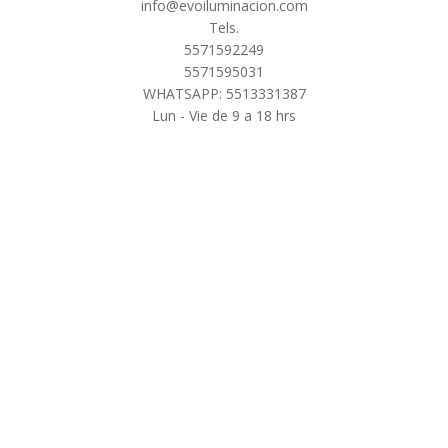
info@evoiluminacion.com
Tels.
5571592249
5571595031
WHATSAPP: 5513331387
Lun - Vie de 9 a 18 hrs